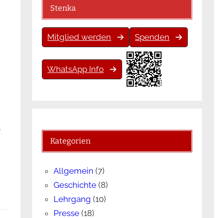
Stenka
Mitglied werden
Spenden
WhatsApp Info
s
Kategorien
Allgemein
(7)
Geschichte
(8)
Lehrgang
(10)
Presse
(18)