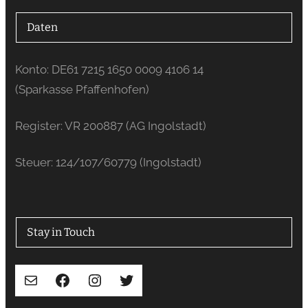
Daten
Konto: DE61 7215 1650 0009 4106 14
(Sparkasse Pfaffenhofen)
Register: VR 200887 (AG Ingolstadt)
Steuer: 124/107/60779 (Ingolstadt)
Stay in Touch
E-Mail
Facebook
Instagram
Twitter