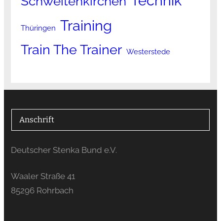
Technik
Schweitenkirchen
Training
Thüringen
Train The Trainer
Westerstede
Anschrift
Deutscher Stenka Bund e.V.
Waaler Straße 41
85296 Rohrbach