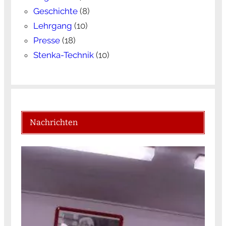
Geschichte
(8)
Lehrgang
(10)
Presse
(18)
Stenka-Technik
(10)
Nachrichten