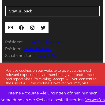
Stay in Touch
E-Mail
Facebook
Instagram
Twitter
Präsident:
Harald Bäs-Fischlmair
Präsident:
Hubert Berndt
Schatzmeister:
Mandy Geßner
Presse:
press@stenka-ev.de
We use cookies on our website to give you the most
relevant experience by remembering your preferences
and repeat visits. By clicking “Accept All”, you consent to
the use of ALL the cookies. However, you may visit
"Cookie Settings" to provide a controlled consent.
Interne Produkte wie Urkunden können nur nach
© 2023 Deutscher Stenka Bund
Cookie-Einstellungen
alle Akzeptieren
Anmeldung an der Webseite bestellt werden!
Verwerfen