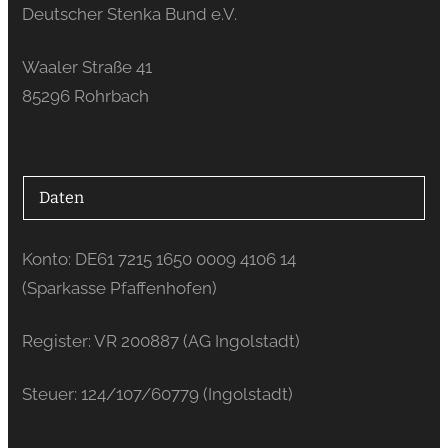
Deutscher Stenka Bund e.V.
Waaler Straße 41
85296 Rohrbach
Daten
Konto: DE61 7215 1650 0009 4106 14
(Sparkasse Pfaffenhofen)
Register: VR 200887 (AG Ingolstadt)
Steuer: 124/107/60779 (Ingolstadt)