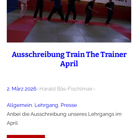
Ausschreibung Train The Trainer
April
2. März 2026
–
Harald Bäs-Fischlmair
–
Allgemein
, 
Lehrgang
, 
Presse
Anbei die Ausschreibung unseres Lehrgangs im
April