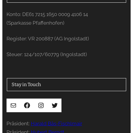
Konto: DE61 7215 1650 0009 4106 14
(Sparkasse Pfaffenhofen)
Register: VR 200887 (AG Ingolstadt)
Steuer: 124/107/60779 (Ingolstadt)
Stay in Touch
E-Mail
Facebook
Instagram
Twitter
Präsident:
Harald Bäs-Fischlmair
Präsident:
Hubert Berndt