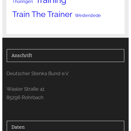
Thüringen
Train The Trainer
Westerstede
Anschrift
Deutscher Stenka Bund e.V.
Waaler Straße 41
85296 Rohrbach
Daten