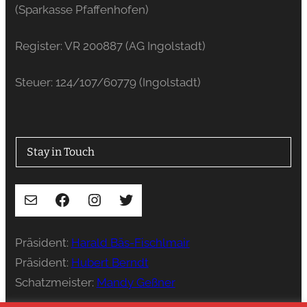
(Sparkasse Pfaffenhofen)
Register: VR 200887 (AG Ingolstadt)
Steuer: 124/107/60779 (Ingolstadt)
Stay in Touch
E-Mail
Facebook
Instagram
Twitter
Präsident:
Harald Bäs-Fischlmair
Präsident:
Hubert Berndt
Schatzmeister:
Mandy Geßner