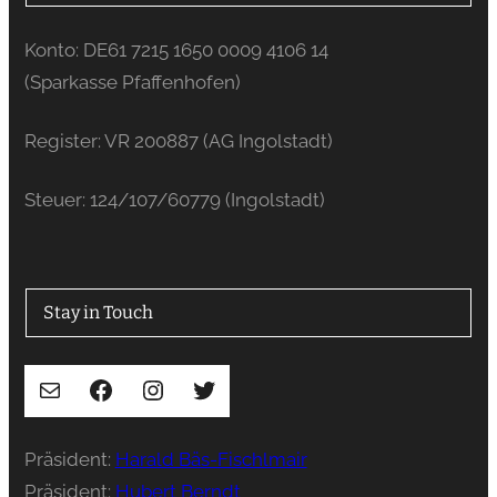
Konto: DE61 7215 1650 0009 4106 14
(Sparkasse Pfaffenhofen)
Register: VR 200887 (AG Ingolstadt)
Steuer: 124/107/60779 (Ingolstadt)
Stay in Touch
E-Mail
Facebook
Instagram
Twitter
Präsident:
Harald Bäs-Fischlmair
Präsident:
Hubert Berndt