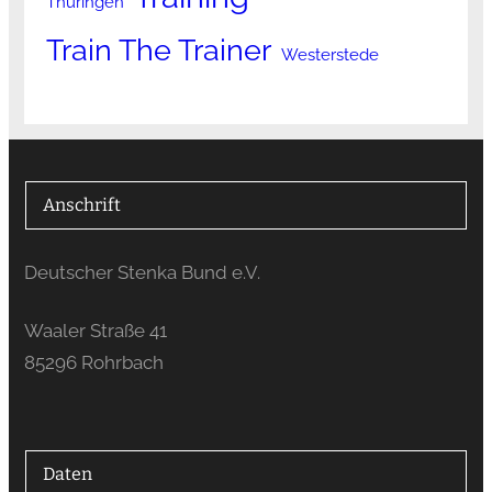
Thüringen
Train The Trainer
Westerstede
Anschrift
Deutscher Stenka Bund e.V.
Waaler Straße 41
85296 Rohrbach
Daten