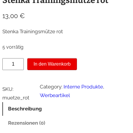
Stenka Trainingsmütze rot
13,00
€
Stenka Trainingsmütze rot
5 vorrätig
S
In den Warenkorb
t
e
Category:
Interne Produkte
, 
n
SKU:
Werbeartikel
k
muetze_rot
a
Beschreibung
T
r
Rezensionen (0)
a