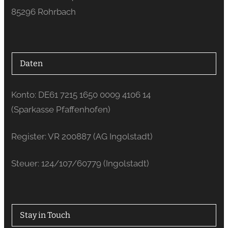
85296 Rohrbach
Daten
Konto: DE61 7215 1650 0009 4106 14
(Sparkasse Pfaffenhofen)
Register: VR 200887 (AG Ingolstadt)
Steuer: 124/107/60779 (Ingolstadt)
Stay in Touch