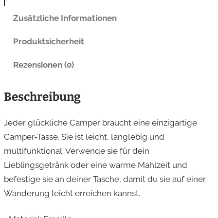
l
e
Zusätzliche Informationen
t
Produktsicherheit
a
s
Rezensionen (0)
s
e
Beschreibung
M
e
Jeder glückliche Camper braucht eine einzigartige
n
Camper-Tasse. Sie ist leicht, langlebig und
g
multifunktional. Verwende sie für dein
e
Lieblingsgetränk oder eine warme Mahlzeit und
befestige sie an deiner Tasche, damit du sie auf einer
Wanderung leicht erreichen kannst.