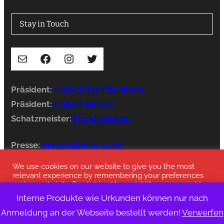
Stay in Touch
E-Mail
Facebook
Instagram
Twitter
Präsident:
Harald Bäs-Fischlmair
Präsident:
Hubert Berndt
Schatzmeister:
Mandy Geßner
Presse:
press@stenka-ev.de
We use cookies on our website to give you the most
relevant experience by remembering your preferences
and repeat visits. By clicking “Accept All”, you consent to
the use of ALL the cookies. However, you may visit
Interne Produkte wie Urkunden können nur nach
© 2023 Deutscher Stenka Bund
"Cookie Settings" to provide a controlled consent.
Anmeldung an der Webseite bestellt werden!
Verwerfen
Cookie-Einstellungen
alle Akzeptieren