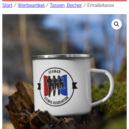
Start
/
Werbeartikel
/
Tassen, Becher
/ Emailletasse