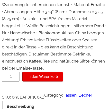
Wanderung leicht erreichen kannst. • Material: Emaille
• Abmessungen: Höhe 3,14″ (8 cm), Durchmesser 3,25″
(8,25 cm) • Aus blei- und BPA-freiem Material
hergestellt • Weiße Beschichtung mit silbernem Rand •
Nur Handwäsche • Blankoprodukt aus China bezogen
Achtung! Erhitze keine Flüssigkeiten oder Speisen
direkt in der Tasse – dies kann die Beschichtung
beschädigen. Disclaimer: Bestimmte Getränke,
einschließlich Kaffee, Tee und natürliche Säfte können
bei der Emaille-Tasse…
E
In den Warenkorb
m
a
Category:
Tassen, Becher
i
SKU:
69CBAF8F1C65B
l
Beschreibung