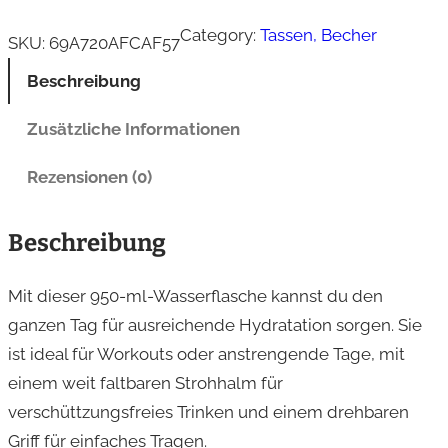
e
Category:
Tassen, Becher
l
SKU:
69A720AFCAF57
s
Beschreibung
t
a
Zusätzliche Informationen
h
Rezensionen (0)
l
T
Beschreibung
r
i
Mit dieser 950-ml-Wasserflasche kannst du den
n
ganzen Tag für ausreichende Hydratation sorgen. Sie
k
ist ideal für Workouts oder anstrengende Tage, mit
f
einem weit faltbaren Strohhalm für
l
verschüttzungsfreies Trinken und einem drehbaren
a
Griff für einfaches Tragen.
s