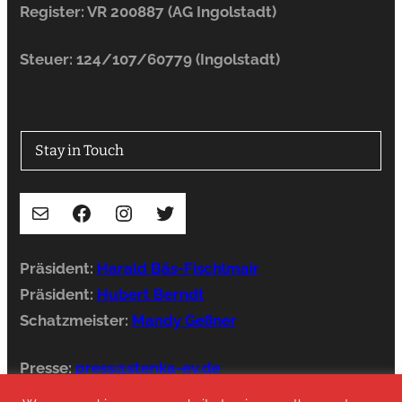
Register: VR 200887 (AG Ingolstadt)
Steuer: 124/107/60779 (Ingolstadt)
Stay in Touch
E-Mail
Facebook
Instagram
Twitter
Präsident:
Harald Bäs-Fischlmair
Präsident:
Hubert Berndt
Schatzmeister:
Mandy Geßner
Presse:
press@stenka-ev.de