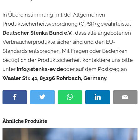
M
e
In Übereinstimmung mit der Allgemeinen
n
Produktsicherheitsverordnung (GPSR) gewährleistet
g
Deutscher Stenka Bund e.V.
, dass alle angebotenen
e
Verbraucherprodukte sicher sind und den EU-
Standards entsprechen. Mit Fragen oder Bedenken
bezüglich der Produktsicherheit kontaktiere uns bitte
unter
info@stenka-ev.de
oder auf dem Postweg an
Waaler Str. 41, 85296 Rohrbach, Germany.
Facebook
Twitter
WhatsApp
LinkedIn
Email
Ähnliche Produkte