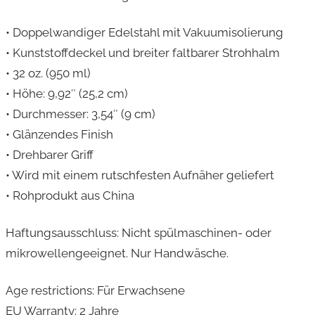
c
• Doppelwandiger Edelstahl mit Vakuumisolierung
h
• Kunststoffdeckel und breiter faltbarer Strohhalm
e
• 32 oz. (950 ml)
m
• Höhe: 9,92″ (25,2 cm)
i
• Durchmesser: 3,54″ (9 cm)
t
• Glänzendes Finish
S
• Drehbarer Griff
t
• Wird mit einem rutschfesten Aufnäher geliefert
r
• Rohprodukt aus China
o
h
Haftungsausschluss: Nicht spülmaschinen- oder
h
mikrowellengeeignet. Nur Handwäsche.
a
l
Age restrictions: Für Erwachsene
m
EU Warranty: 2 Jahre