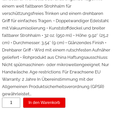
einem weit faltbaren Strohhalm für
verschüttzungsfreies Trinken und einem drehbaren
Griff für einfaches Tragen. • Doppelwandiger Edelstahl
mit Vakuumisolierung • Kunststoffdeckel und breiter
faltbarer Strohhalm • 32 oz. (950 ml) • Höhe: 9,92″ (25,2
cm) • Durchmesser: 3,54″ (9 cm) • Glänzendes Finish •
Drehbarer Griff • Wird mit einem rutschfesten Aufnäher
geliefert • Rohprodukt aus China Haftungsausschluss:
Nicht spülmaschinen- oder mikrowellengeeignet. Nur
Handwäsche. Age restrictions: Für Erwachsene EU
Warranty: 2 Jahre In Übereinstimmung mit der
Allgemeinen Produktsicherheitsverordnung (GPSR)
gewährleistet…
E
In den Warenkorb
d