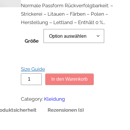
Normale Passform Rückverfolgbarkeit: –
Strickerei – Litauen – Färben – Polen –
Herstellung – Lettland – Enthält 0 %…
Größe
Size Guide
D
In den Warenkorb
a
m
Category:
Kleidung
e
oduktsicherheit
Rezensionen (0)
n
-
T