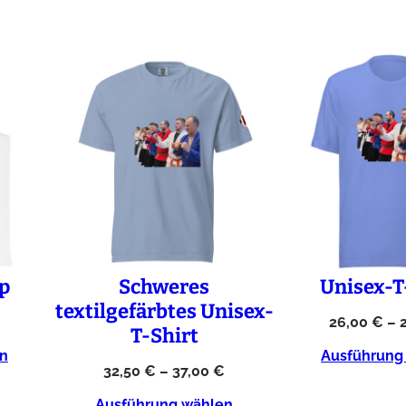
p
Schweres
Unisex-T
textilgefärbtes Unisex-
€
26,00
€
–
T-Shirt
n
Ausführung
32,50
€
–
37,00
€
Ausführung wählen