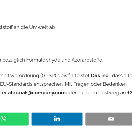
ststoff an die Umwelt ab
n bezüglich Formaldehyde und Azofarbstoffe.
rheitsverordnung (GPSR) gewährleistet
Oak inc.
, dass all
 EU-Standards entsprechen. Mit Fragen oder Bedenken
nter
alex.oak@company.com
oder auf dem Postweg an
1
WhatsApp
LinkedIn
Email