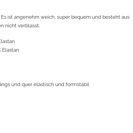
-
S
n. Es ist angenehm weich, super bequem und besteht aus
h
 nicht verblasst.
i
r
Elastan
t
 Elastan
M
e
n
g
ängs und quer elastisch und formstabil
e