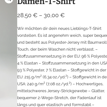
Damen-T-Shirt
28,50
€
–
30,00
€
Wir möchten dir dein neues Lieblings-T-Shirt
vorstellen. Es ist angenehm weich, super bequ
und besteht aus Polyester-Jersey mit Baumwoll
Touch, der beim Waschen nicht verblasst. –
Stoffzusammensetzung in der EU: 96 % Polyeste
4 % Elastan – Stoffzusammensetzung in den USA
93 % Polyester, 7 % Elastan – Stoffgewicht in der
EU: 215 g/m² (6,34 oz./yd.²) – Stoffgewicht in d
USA: 240 g/m² (7,08 oz./yd.²) – Hochwertiges,
mittelschweres Jersey-Strickgewebe – Glatter,
bequemer 2-Wege-Stretch, der Fadenlauf ist
längs und quer elastisch und formstabil –