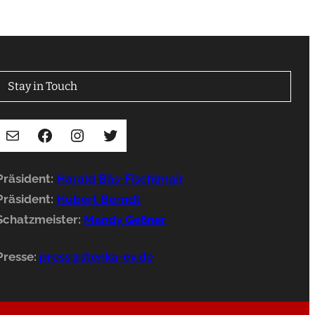
Stay in Touch
E-Mail
Facebook
Instagram
Twitter
Präsident:
Harald Bäs-Fischlmair
Präsident:
Hubert Berndt
Schatzmeister:
Mandy Geßner
Presse:
press@stenka-ev.de