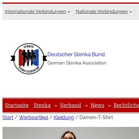
Zum
Internationale Verbindungen
Nationale Verbindungen
Inhalt
springen
Deutscher Stenka Bund
German Stenka Association
Startseite
Stenka
Verband
News
Rechtlich
Start
/
Werbeartikel
/
Kleidung
/ Damen-T-Shirt