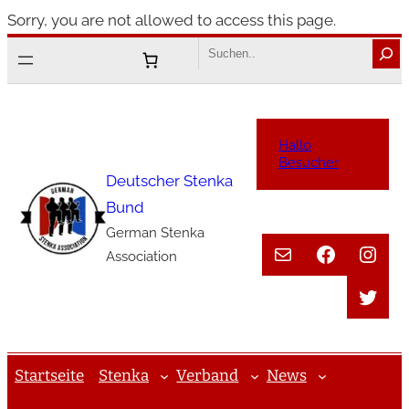
Zum
Sorry, you are not allowed to access this page.
Inhalt
Search
springen
Hallo
Besucher
Deutscher Stenka
Bund
German Stenka
E-Mail
Faceboo
Inst
Association
Twitt
Startseite
Stenka
Verband
News