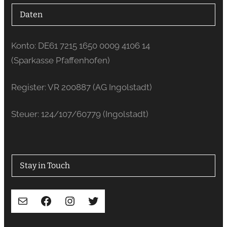
Daten
Konto: DE61 7215 1650 0009 4106 14
(Sparkasse Pfaffenhofen)
Register: VR 200887 (AG Ingolstadt)
Steuer: 124/107/60779 (Ingolstadt)
Stay in Touch
E-Mail
Facebook
Instagram
Twitter