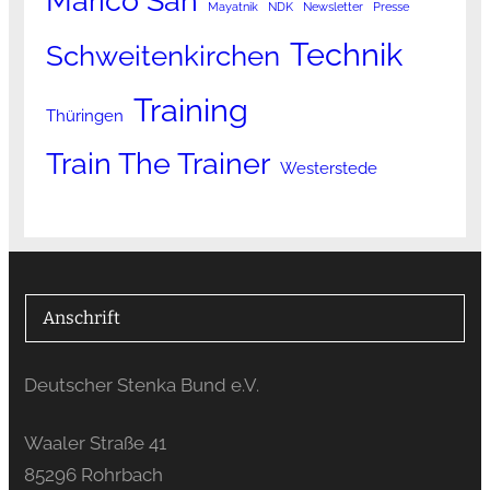
Marico San
Mayatnik
NDK
Newsletter
Presse
Technik
Schweitenkirchen
Training
Thüringen
Train The Trainer
Westerstede
Anschrift
Deutscher Stenka Bund e.V.
Waaler Straße 41
85296 Rohrbach