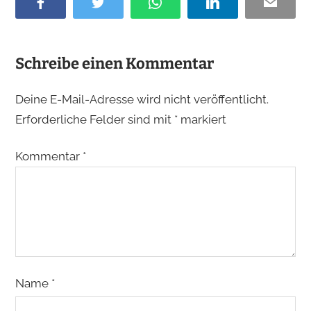
F
T
W
L
E
a
w
h
i
m
c
i
a
n
a
e
t
t
k
i
Schreibe einen Kommentar
b
t
s
e
l
o
e
A
d
Deine E-Mail-Adresse wird nicht veröffentlicht.
o
r
p
I
Erforderliche Felder sind mit
*
markiert
k
p
n
Kommentar
*
Name
*