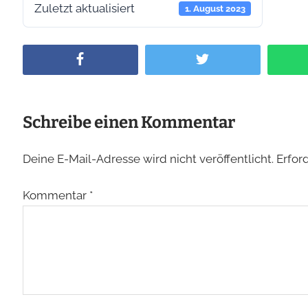
Zuletzt aktualisiert
1. August 2023
F
T
a
w
c
i
e
t
Schreibe einen Kommentar
b
t
o
e
Deine E-Mail-Adresse wird nicht veröffentlicht.
Erfor
o
r
k
Kommentar
*