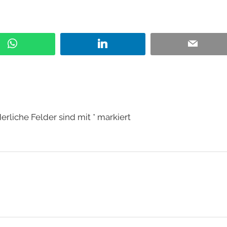
W
L
E
h
i
m
a
n
a
t
k
i
s
e
l
A
d
derliche Felder sind mit
*
markiert
p
I
p
n