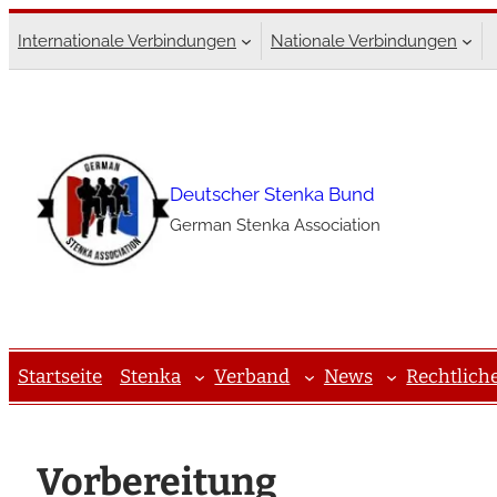
Zum
Internationale Verbindungen
Nationale Verbindungen
Inhalt
springen
Deutscher Stenka Bund
German Stenka Association
Startseite
Stenka
Verband
News
Rechtlich
Vorbereitung