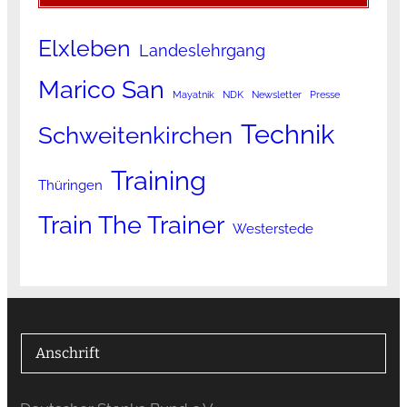
Elxleben
Landeslehrgang
Marico San
Mayatnik
NDK
Newsletter
Presse
Technik
Schweitenkirchen
Training
Thüringen
Train The Trainer
Westerstede
Anschrift