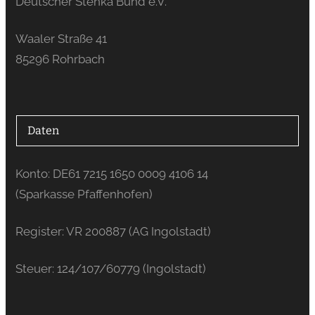
Deutscher Stenka Bund e.V.
Waaler Straße 41
85296 Rohrbach
Daten
Konto: DE61 7215 1650 0009 4106 14
(Sparkasse Pfaffenhofen)
Register: VR 200887 (AG Ingolstadt)
Steuer: 124/107/60779 (Ingolstadt)