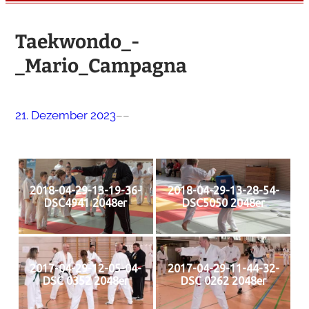
Taekwondo_-
_Mario_Campagna
21. Dezember 2023
–
–
2018-04-29-13-19-36-
2018-04-29-13-28-54-
DSC4941 2048er
DSC5050 2048er
2017-04-29-12-05-04-
2017-04-29-11-44-32-
DSC 0352 2048er
DSC 0262 2048er