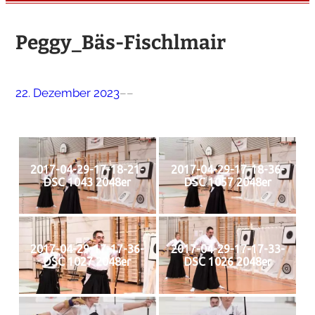
Peggy_Bäs-Fischlmair
22. Dezember 2023
–
–
2017-04-29-17-18-21-
2017-04-29-17-18-36-
DSC 1043 2048er
DSC 1057 2048er
2017-04-29-17-17-36-
2017-04-29-17-17-33-
DSC 1027 2048er
DSC 1026 2048er