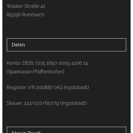
Waaler Straße 41
85296 Rohrbach
Daten
Konto: DE61 7215 1650 0009 4106 14
(Sparkasse Pfaffenhofen)
Register: VR 200887 (AG Ingolstadt)
Steuer: 124/107/60779 (Ingolstadt)