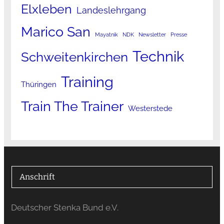
Elxleben
Landeslehrgang
Marico San
Mayatnik
NDK
Newsletter
Presse
Technik
Schweitenkirchen
Training
Thüringen
Train The Trainer
Westerstede
Anschrift
Deutscher Stenka Bund e.V.