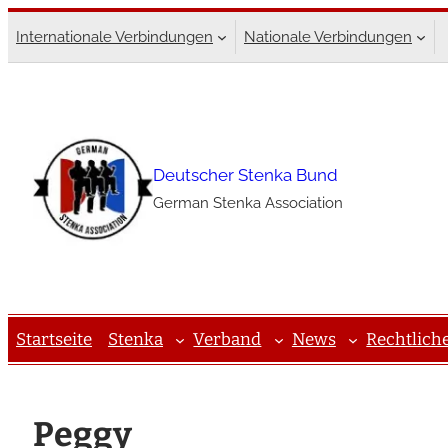
Zum
Internationale Verbindungen
Nationale Verbindungen
Inhalt
springen
Deutscher Stenka Bund
German Stenka Association
Startseite
Stenka
Verband
News
Rechtlich
Peggy