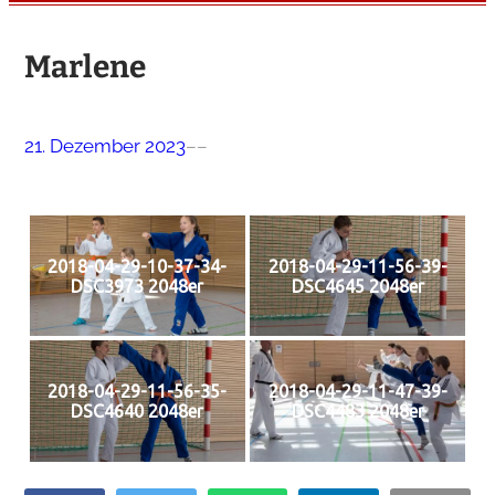
Marlene
21. Dezember 2023
–
–
2018-04-29-10-37-34-
2018-04-29-11-56-39-
DSC3973 2048er
DSC4645 2048er
2018-04-29-11-56-35-
2018-04-29-11-47-39-
DSC4640 2048er
DSC4483 2048er