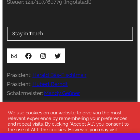
Steuer: 124/107/60779 (Ingolstadt)
Stay in Touch
E-Mail
Facebook
Instagram
Twitter
Präsident:
Harald Bäs-Fischlmair
Präsident:
Hubert Berndt
Schatzmeister:
Mandy Geßner
Presse:
press@stenka-ev.de
We use cookies on our website to give you the most
relevant experience by remembering your preferences
and repeat visits. By clicking “Accept All”, you consent to
the use of ALL the cookies. However, you may visit
"Cookie Settings" to provide a controlled consent.