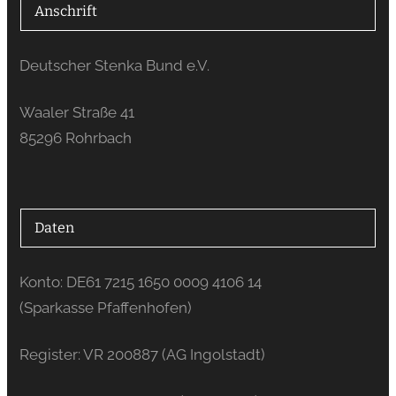
Anschrift
Deutscher Stenka Bund e.V.
Waaler Straße 41
85296 Rohrbach
Daten
Konto: DE61 7215 1650 0009 4106 14
(Sparkasse Pfaffenhofen)
Register: VR 200887 (AG Ingolstadt)