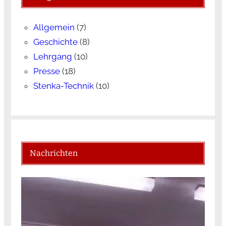
Allgemein
(7)
Geschichte
(8)
Lehrgang
(10)
Presse
(18)
Stenka-Technik
(10)
Nachrichten