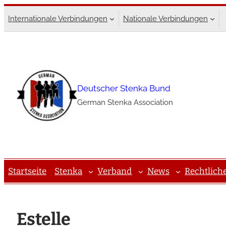
Zum
Internationale Verbindungen
Nationale Verbindungen
Inhalt
springen
Deutscher Stenka Bund
German Stenka Association
Startseite
Stenka
Verband
News
Rechtlich
Estelle