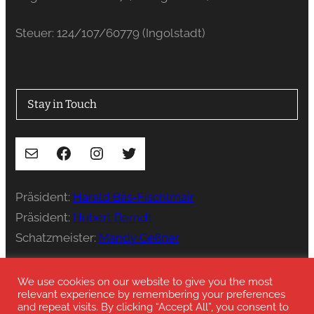
Steuer: 124/107/60779 (Ingolstadt)
Stay in Touch
E-Mail
Facebook
Instagram
Twitter
Präsident:
Harald Bäs-Fischlmair
Präsident:
Hubert Berndt
Schatzmeister:
Mandy Geßner
Presse:
press@stenka-ev.de
We use cookies on our website to give you the most
relevant experience by remembering your preferences
and repeat visits. By clicking “Accept All”, you consent to