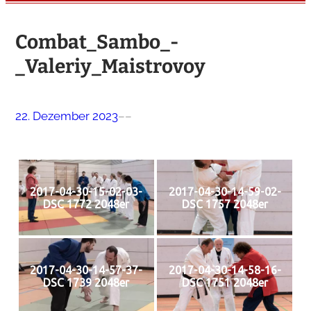
Combat_Sambo_-
_Valeriy_Maistrovoy
22. Dezember 2023
–
–
2017-04-30-15-02-03-
2017-04-30-14-59-02-
DSC 1772 2048er
DSC 1757 2048er
2017-04-30-14-57-37-
2017-04-30-14-58-16-
DSC 1739 2048er
DSC 1751 2048er