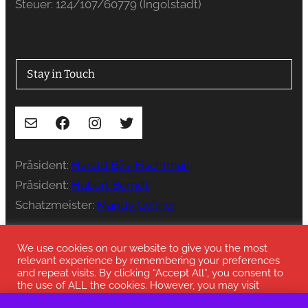
Steuer: 124/107/60779 (Ingolstadt)
Stay in Touch
E-Mail
Facebook
Instagram
Twitter
Präsident:
Harald Bäs-Fischlmair
Präsident:
Hubert Berndt
Schatzmeister:
Mandy Geßner
Presse:
press@stenka-ev.de
We use cookies on our website to give you the most
relevant experience by remembering your preferences
and repeat visits. By clicking “Accept All”, you consent to
the use of ALL the cookies. However, you may visit
"Cookie Settings" to provide a controlled consent.