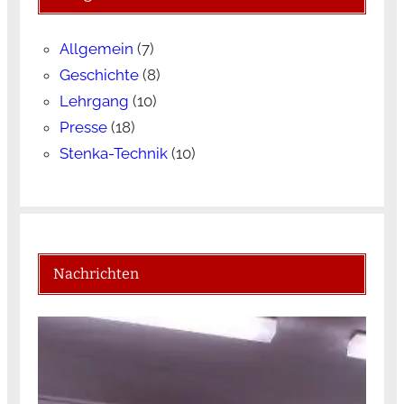
Allgemein
(7)
Geschichte
(8)
Lehrgang
(10)
Presse
(18)
Stenka-Technik
(10)
Nachrichten