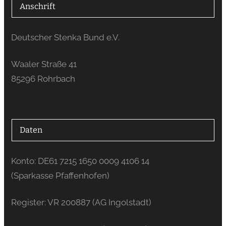
Anschrift
Deutscher Stenka Bund e.V.
Waaler Straße 41
85296 Rohrbach
Daten
Konto: DE61 7215 1650 0009 4106 14
(Sparkasse Pfaffenhofen)
Register: VR 200887 (AG Ingolstadt)