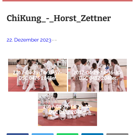
ChiKung_-_Horst_Zettner
22. Dezember 2023
–
–
2017-04-29-14-35-57-
2017-04-29-14-36-30-
DSC 0476 2048er
DSC 0482 2048er
2017-04-29-14-29-40-
DSC 0432 2048er