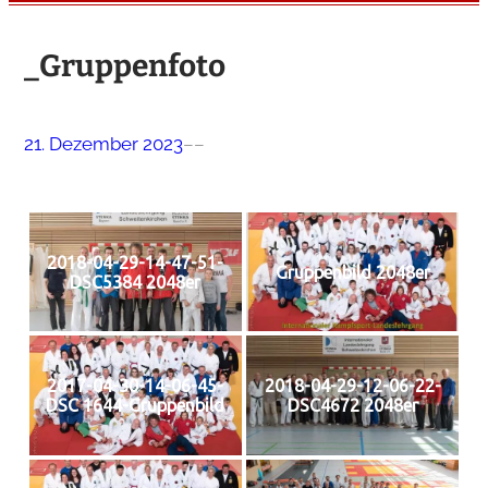
_Gruppenfoto
21. Dezember 2023
–
–
2018-04-29-14-47-51-
Gruppenbild 2048er
DSC5384 2048er
2017-04-30-14-06-45-
2018-04-29-12-06-22-
DSC 1644-Gruppenbild
DSC4672 2048er