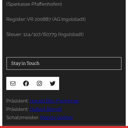
(Sparkasse Pfaffenhofen)
Register: VR 200887 (AG Ingolstadt)
Steuer: 124/107/60779 (Ingolstadt)
Stay in Touch
E-Mail
Facebook
Instagram
Twitter
Präsident:
Harald Bäs-Fischlmair
Präsident:
Hubert Berndt
Schatzmeister:
Mandy Geßner