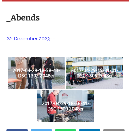
_Abends
22. Dezember 2023
–
–
2017-04-29-18-58-43-
2017-04-29-19-31-01-
DSC 1302 2048er
DSC 1305 2048er
2017-04-29-18-56-41-
DSC 1300 2048er