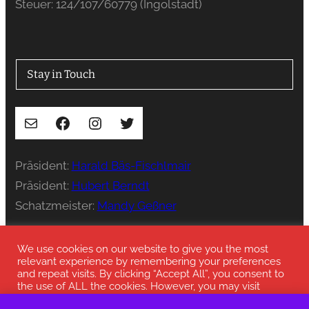
Steuer: 124/107/60779 (Ingolstadt)
Stay in Touch
E-Mail
Facebook
Instagram
Twitter
Präsident:
Harald Bäs-Fischlmair
Präsident:
Hubert Berndt
Schatzmeister:
Mandy Geßner
Presse:
press@stenka-ev.de
We use cookies on our website to give you the most
relevant experience by remembering your preferences
and repeat visits. By clicking “Accept All”, you consent to
the use of ALL the cookies. However, you may visit
"Cookie Settings" to provide a controlled consent.