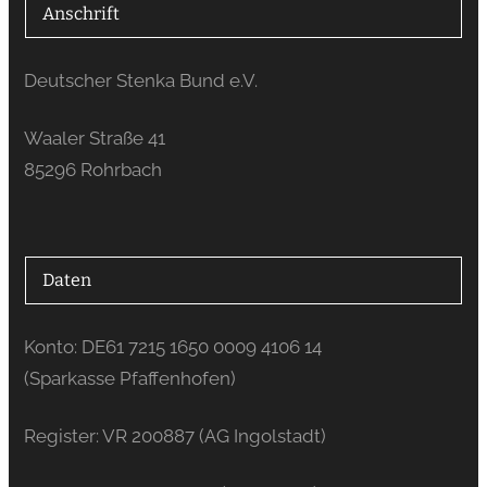
Anschrift
Deutscher Stenka Bund e.V.
Waaler Straße 41
85296 Rohrbach
Daten
Konto: DE61 7215 1650 0009 4106 14
(Sparkasse Pfaffenhofen)
Register: VR 200887 (AG Ingolstadt)