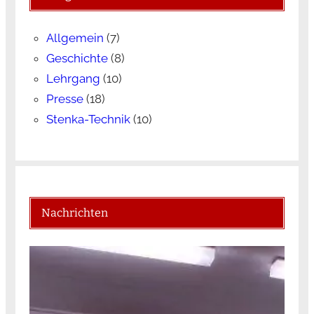
Allgemein
(7)
Geschichte
(8)
Lehrgang
(10)
Presse
(18)
Stenka-Technik
(10)
Nachrichten