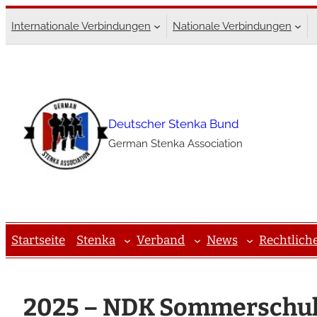
Zum
Internationale Verbindungen
Nationale Verbindungen
Inhalt
springen
Deutscher Stenka Bund
German Stenka Association
Startseite
Stenka
Verband
News
Rechtlich
2025 – NDK Sommerschul