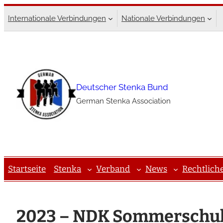
Zum
Internationale Verbindungen
Nationale Verbindungen
Inhalt
springen
Deutscher Stenka Bund
German Stenka Association
Startseite
Stenka
Verband
News
Rechtlich
2023 – NDK Sommerschul