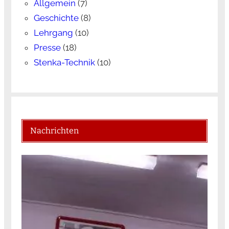
Allgemein
(7)
Geschichte
(8)
Lehrgang
(10)
Presse
(18)
Stenka-Technik
(10)
Nachrichten