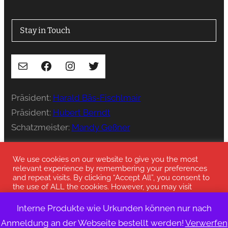
Stay in Touch
E-Mail
Facebook
Instagram
Twitter
Präsident:
Harald Bäs-Fischlmair
Präsident:
Hubert Berndt
Schatzmeister:
Mandy Geßner
Presse:
press@stenka-ev.de
We use cookies on our website to give you the most
relevant experience by remembering your preferences
and repeat visits. By clicking “Accept All”, you consent to
the use of ALL the cookies. However, you may visit
"Cookie Settings" to provide a controlled consent.
Interne Produkte wie Urkunden können nur nach
© 2023 Deutscher Stenka Bund
Cookie-Einstellungen
alle Akzeptieren
Anmeldung an der Webseite bestellt werden!
Verwerfen