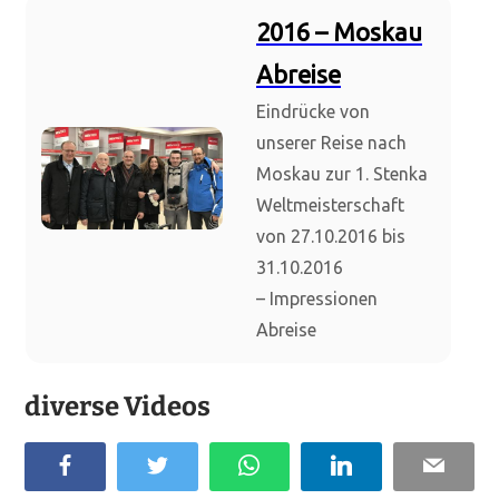
2016 – Moskau
Abreise
Eindrücke von
unserer Reise nach
Moskau zur 1. Stenka
Weltmeisterschaft
von 27.10.2016 bis
31.10.2016
– Impressionen
Abreise
diverse Videos
F
T
W
L
E
a
w
h
i
m