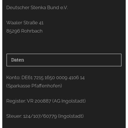
Deutscher Stenka Bund e.V.
Waaler Straße 41
85296 Rohrbach
Daten
Konto: DE61 7215 1650 0009 4106 14
(Sparkasse Pfaffenhofen)
Register: VR 200887 (AG Ingolstadt)
Steuer: 124/107/60779 (Ingolstadt)