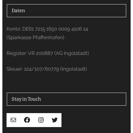
Daten
Konto: DE61 7215 1650 0009 4106 14
(Sparkasse Pfaffenhofen)
Register: VR 200887 (AG Ingolstadt)
Steuer: 124/107/60779 (Ingolstadt)
Stay in Touch
E-Mail
Facebook
Instagram
Twitter