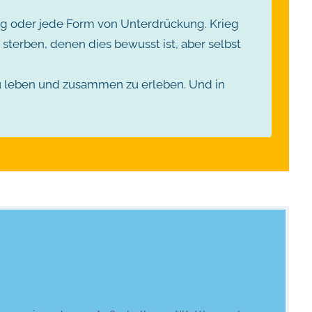
ieg oder jede Form von Unterdrückung. Krieg
 sterben, denen dies bewusst ist, aber selbst
u leben und zusammen zu erleben. Und in