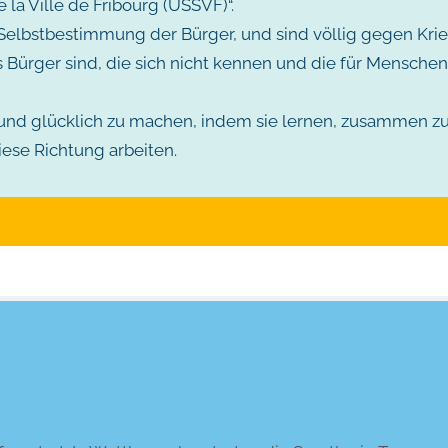
la Ville de Fribourg (USSVF)“.
der Selbstbestimmung der Bürger, und sind völlig gegen Kr
s Bürger sind, die sich nicht kennen und die für Menschen
und glücklich zu machen, indem sie lernen, zusammen z
iese Richtung arbeiten.