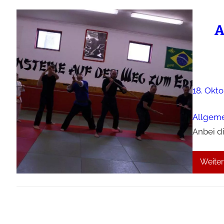
A
18. Okt
Allgem
Anbei d
Weiter