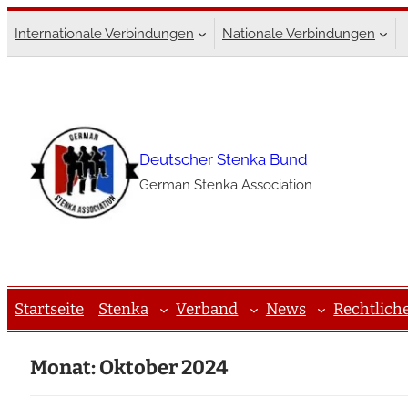
Zum
Internationale Verbindungen
Nationale Verbindungen
Inhalt
springen
Deutscher Stenka Bund
German Stenka Association
Startseite
Stenka
Verband
News
Rechtlich
Monat:
Oktober 2024