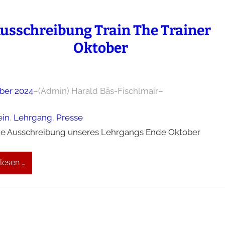
usschreibung Train The Trainer
Oktober
ober 2024
–
(Admin) Harald Bäs-Fischlmair
–
ein
, 
Lehrgang
, 
Presse
ie Ausschreibung unseres Lehrgangs Ende Oktober
lesen …