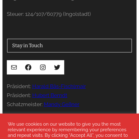
Steuer: 124/107/60779 (Ingolstadt)
Stay in Touch
E-Mail
Facebook
Instagram
Twitter
Präsident:
Harald Bäs-Fischlmair
Präsident:
Hubert Berndt
Schatzmeister:
Mandy Geßner
Presse:
press@stenka-ev.de
We use cookies on our website to give you the most
relevant experience by remembering your preferences
and repeat visits. By clicking “Accept All”, you consent to