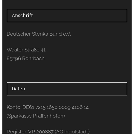
Anschrift
Deutscher Stenka Bund e.V.
Waaler Straße 41
85296 Rohrbach
Daten
Konto: DE61 7215 1650 0009 4106 14
(Sparkasse Pfaffenhofen)
Register: VR 200887 (AG Ingolstadt)