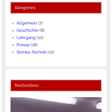
Kategorien
Allgemein
(7)
Geschichte
(8)
Lehrgang
(10)
Presse
(18)
Stenka-Technik
(10)
Nachrichten