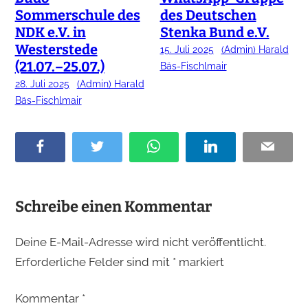
Sommerschule des
des Deutschen
NDK e.V. in
Stenka Bund e.V.
Westerstede
15. Juli 2025
(Admin) Harald
(21.07.–25.07.)
Bäs-Fischlmair
28. Juli 2025
(Admin) Harald
Bäs-Fischlmair
F
T
W
L
E
a
w
h
i
m
c
i
a
n
a
e
t
t
k
i
Schreibe einen Kommentar
b
t
s
e
l
o
e
A
d
Deine E-Mail-Adresse wird nicht veröffentlicht.
o
r
p
I
Erforderliche Felder sind mit
*
markiert
k
p
n
Kommentar
*