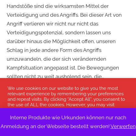
Handstöße sind die wirksamsten Mittel der
Verteidigung und des Angriffs. Bei dieser Art von
Angriff verlieren wir nicht nur nicht das
Verteidigungspotenzial, sondern lassen uns
darüber hinaus die Möglichkeit offen, unseren
Schlag in jede andere Form des Angriffs
umzuwandeln, die der sich verändernden
Kampfsituation angepasst ist. Die Bewegungen
sollten nicht zu weit ausholend sein, die…
We use cookies on our website to give you the most
relevant experience by remembering your preferences
Weiterlesen …
and repeat visits. By clicking “Accept All”, you consent to
the use of ALL the cookies. However, you may visit
"Cookie Settings" to provide a controlled consent.
Interne Produkte wie Urkunden können nur nach
Cookie-Einstellungen
alle Akzeptieren
Anmeldung an der Webseite bestellt werden!
Verwerfen