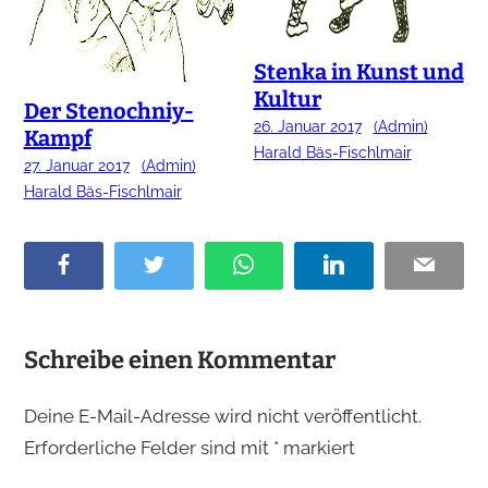
Stenka in Kunst und
Kultur
Der Stenochniy-
26. Januar 2017
(Admin)
Kampf
Harald Bäs-Fischlmair
27. Januar 2017
(Admin)
Harald Bäs-Fischlmair
F
T
W
L
E
a
w
h
i
m
c
i
a
n
a
e
t
t
k
i
Schreibe einen Kommentar
b
t
s
e
l
o
e
A
d
Deine E-Mail-Adresse wird nicht veröffentlicht.
o
r
p
I
Erforderliche Felder sind mit
*
markiert
k
p
n